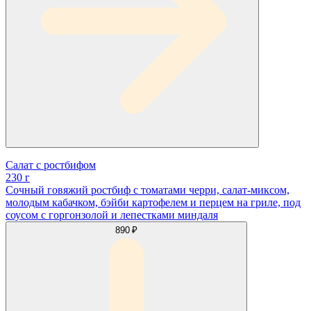
Салат с ростбифом
230 г
Сочный говяжий ростбиф с томатами черри, салат-миксом,
молодым кабачком, бэйби картофелем и перцем на гриле, под
соусом с горгонзолой и лепестками миндаля
890 ₽