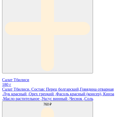
Салат Тбилиси
180 г
Салат Тбилиси. Состав: Перец болгарский,Говядина отварная
,Лук красный ,Орех грецкий ,Фасоль красный (консер), Кинза
,Масло растительное ,Уксус винный ,Чеснок ,Соль
760 ₽