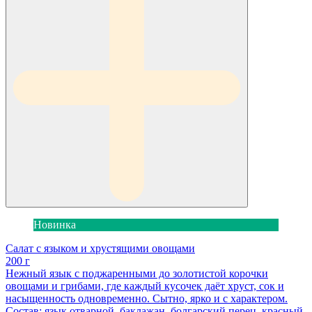
Новинка
Салат с языком и хрустящими овощами
200 г
Нежный язык с поджаренными до золотистой корочки
овощами и грибами, где каждый кусочек даёт хруст, сок и
насыщенность одновременно. Сытно, ярко и с характером.
Состав: язык отварной, баклажан, болгарский перец, красный