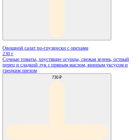
Овощной салат по-грузински с орехами
230 г
Сочные томаты, хрустящие огурцы, свежая зелень, острый
перец и сладкий лук с пряным маслом, винным уксусом и
грецким орехом
730 ₽