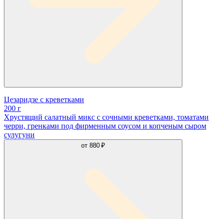
Цезаридзе с креветками
200 г
Хрустящий салатный микс с сочными креветками, томатами
черри, гренками под фирменным соусом и копченым сыром
сулугуни
от
880 ₽