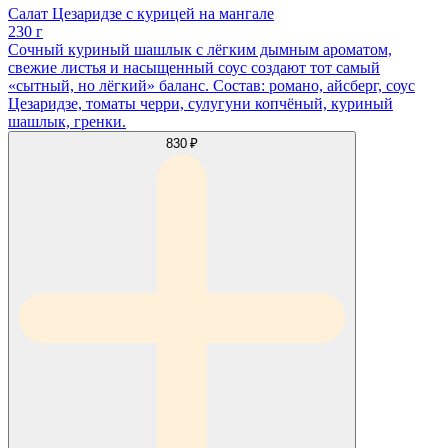
Салат Цезаридзе с курицей на мангале
230 г
Сочный куриный шашлык с лёгким дымным ароматом,
свежие листья и насыщенный соус создают тот самый
«сытный, но лёгкий» баланс. Состав: романо, айсберг, соус
Цезаридзе, томаты черри, сулугуни копчёный, куриный
шашлык, гренки.
830 ₽