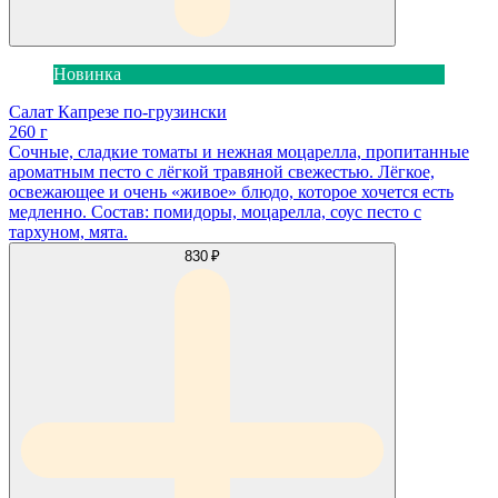
Новинка
Салат Капрезе по-грузински
260 г
Сочные, сладкие томаты и нежная моцарелла, пропитанные
ароматным песто с лёгкой травяной свежестью. Лёгкое,
освежающее и очень «живое» блюдо, которое хочется есть
медленно. Состав: помидоры, моцарелла, соус песто с
тархуном, мята.
830 ₽