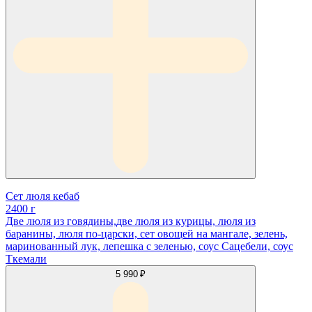
Сет люля кебаб
2400 г
Две люля из говядины,две люля из курицы, люля из
баранины, люля по-царски, сет овощей на мангале, зелень,
маринованный лук, лепешка с зеленью, соус Сацебели, соус
Ткемали
5 990 ₽