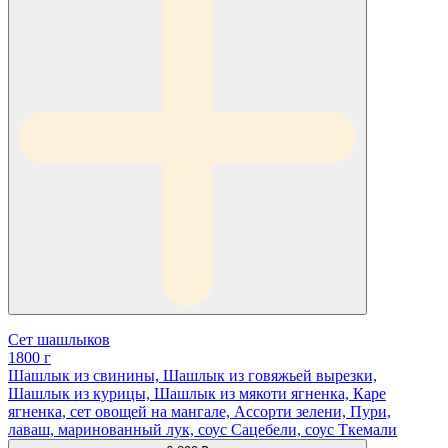
Сет шашлыков
1800 г
Шашлык из свинины, Шашлык из говяжьей вырезки,
Шашлык из курицы, Шашлык из мякоти ягненка, Каре
ягненка, сет овощей на мангале, Ассорти зелени, Пури,
лаваш, маринованный лук, соус Сацебели, соус Ткемали