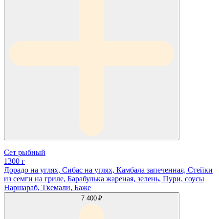
Сет рыбный
1300 г
Дорадо на углях, Сибас на углях, Камбала запеченная, Стейки
из семги на гриле, Барабулька жареная, зелень, Пури, соусы
Наршараб, Ткемали, Баже
7 400 ₽